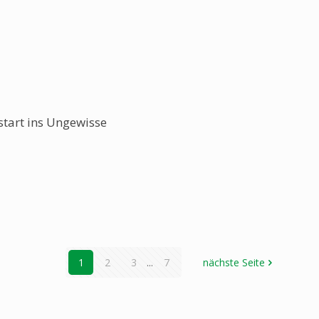
start ins Ungewisse
1
2
3
...
7
nächste Seite