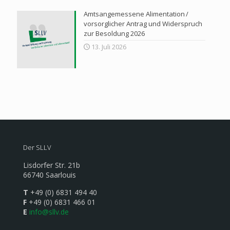
Amtsangemessene Alimentation /
vorsorglicher Antrag und Widerspruch
zur Besoldung 2026
13. Juli 2026
Der SLLV
Lisdorfer Str. 21b
66740 Saarlouis
T
+49 (0) 6831 494 40
F
+49 (0) 6831 466 01
E
info@sllv.de