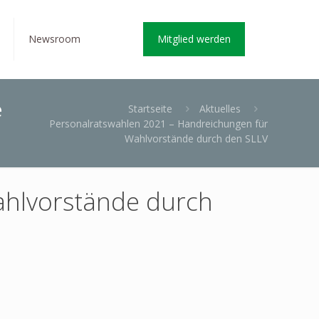
Newsroom
Mitglied werden
e
Startseite
Aktuelles
Personalratswahlen 2021 – Handreichungen für
Wahlvorstände durch den SLLV
ahlvorstände durch