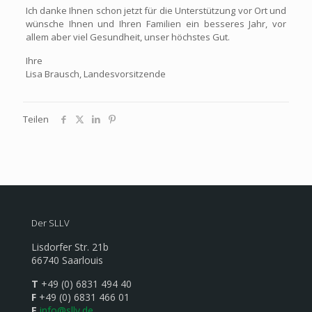
Ich danke Ihnen schon jetzt für die Unterstützung vor Ort und
wünsche Ihnen und Ihren Familien ein besseres Jahr, vor
allem aber viel Gesundheit, unser höchstes Gut.
Ihre
Lisa Brausch, Landesvorsitzende
Teilen
Der SLLV
Lisdorfer Str. 21b
66740 Saarlouis
T
+49 (0) 6831 494 40
F
+49 (0) 6831 466 01
E
info@sllv.de