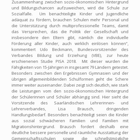
Zusammenhang zwischen sozio-ökonomischen Hintergrund
und Bildungschancen aufzuweichen, wird die Schule zur
Sozialfalle. Um benachteiligte Kinder und Jugendliche
adäquat zu fördern, brauchen Schulen mehr Personal und
die Unterstützung durch multiprofessionelle Teams, damit
das Versprechen, das die Politik der Gesellschaft und
insbesondere den Eltern gibt, nämlich die individuelle
Förderung aller Kinder, auch wirklich einlösen können“,
kommentiert Udo Beckmann, Bundesvorsitzender des
Verbandes Bildung und Erziehung (VBE), zur heute
erschienenen Studie PISA 2018. Mit dieser wurden die
Fähigkeiten von 15-Jährigen in insgesamt 79 Ländern getestet.
Besonders zwischen den Ergebnissen Gymnasien und der
übrigen allgemeinbildenden Schulformen geht die Schere
immer weiter auseinander. Dabei zeigt sich deutlich, wie stark
die Leistungen vom den sozio-ökonomischen Hintergrund
der Schülerinnen und Schüler abhängig sind. Hier sieht die
Vorsitzende des Saarländischen Lehrerinnen- und
Lehrerverbandes, Lisa Brausch, dringenden
Handlungsbedarf. Besonders benachteiligt seien die Kinder
aus sozial schwächeren Familien und Familien mit
Migrationshintergrund. Brausch fordert deshalb eine
deutliche bessere personelle und räumliche Ausstattung der
Gemeinschaftsschulen sowie die schnellstmögliche