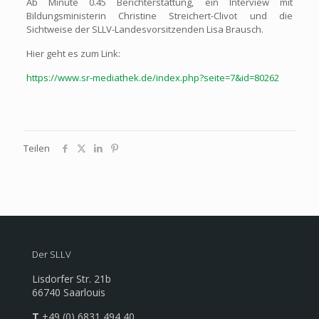
Ab Minute 0.45 Berichterstattung, ein Interview mit
Bildungsministerin Christine Streichert-Clivot und die
Sichtweise der SLLV-Landesvorsitzenden Lisa Brausch.
Hier geht es zum Link:
https://www.sr-mediathek.de/index.php?seite=7&id=80262
Teilen
Der SLLV
Lisdorfer Str. 21b
66740 Saarlouis
T
+49 (0) 6831 494 40