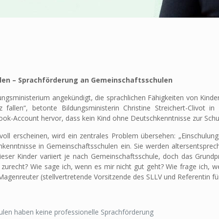
llen – Sprachförderung an Gemeinschaftsschulen
gsministerium angekündigt, die sprachlichen Fähigkeiten von Kinder
z fallen“, betonte Bildungsministerin Christine Streichert-Clivot 
book-Account hervor, dass kein Kind ohne Deutschkenntnisse zur Schul
nvoll erscheinen, wird ein zentrales Problem übersehen: „Einschulun
chkenntnisse in Gemeinschaftsschulen ein. Sie werden altersentsprec
dieser Kinder variiert je nach Gemeinschaftsschule, doch das Grundp
 zurecht? Wie sage ich, wenn es mir nicht gut geht? Wie frage ich, w
a Magenreuter (stellvertretende Vorsitzende des SLLV und Referentin f
hulen haben keine professionelle Sprachförderung