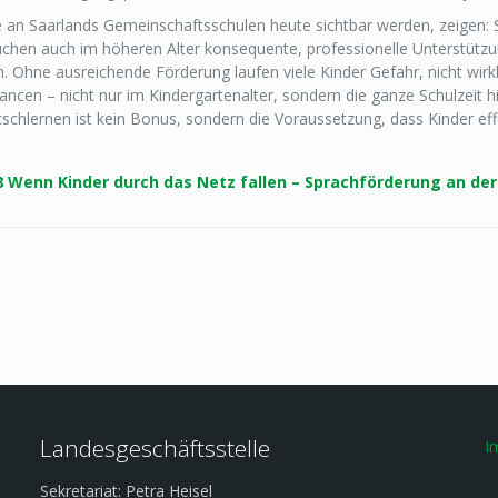
an Saarlands Gemeinschaftsschulen heute sichtbar werden, zeigen: Sp
uchen auch im höheren Alter konsequente, professionelle Unterstützu
Ohne ausreichende Förderung laufen viele Kinder Gefahr, nicht wirk
ncen – nicht nur im Kindergartenalter, sondern die ganze Schulzeit hin
tschlernen ist kein Bonus, sondern die Voraussetzung, dass Kinder effe
18 Wenn Kinder durch das Netz fallen – Sprachförderung an d
Landesgeschäftsstelle
I
Sekretariat: Petra Heisel