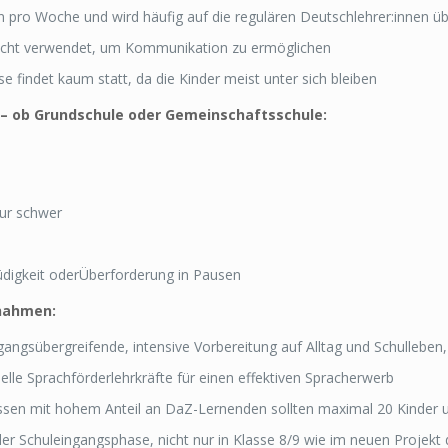
n pro Woche und wird häufig auf die regulären Deutschlehrer:innen ü
richt verwendet, um Kommunikation zu ermöglichen
 findet kaum statt, da die Kinder meist unter sich bleiben
ch – ob Grundschule oder Gemeinschaftsschule:
nur schwer
̈digkeit oderÜberforderung in Pausen
nahmen:
gsübergreifende, intensive Vorbereitung auf Alltag und Schulleben, 
e Sprachförderlehrkräfte für einen effektiven Spracherwerb
assen mit hohem Anteil an DaZ-Lernenden sollten maximal 20 Kinder 
 der Schuleingangsphase, nicht nur in Klasse 8/9 wie im neuen Projek