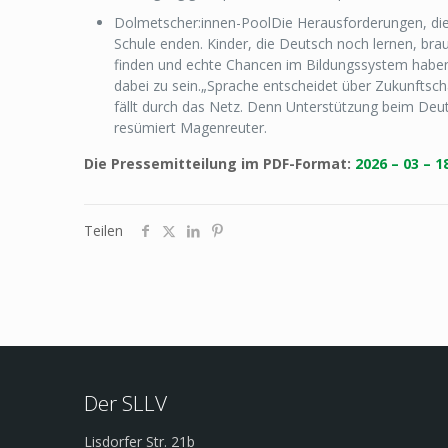
Dolmetscher:innen-PoolDie Herausforderungen, die 
Schule enden. Kinder, die Deutsch noch lernen, bra
finden und echte Chancen im Bildungssystem haben. 
dabei zu sein.„Sprache entscheidet über Zukunftscha
fällt durch das Netz. Denn Unterstützung beim Deu
resümiert Magenreuter.
Die Pressemitteilung im PDF-Format:
2026 – 03 – 
Teilen
Der SLLV
Lisdorfer Str. 21b