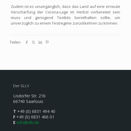
Zudem ist es unumgänglich, dass das Land auf eine erneute
Verschärfung der Corona-Lage im Herbst vorbereitet sein
muss und genügend Testkits bereithalten sollte, um
unverzüglich zu einem Testregime zurückkehren zu können.
Teilen
Der SLLV
Lisdorfer Str. 21b
66740 Saarlouis
T
+49 (0) 6831 494 40
F
+49 (0) 6831 466 01
E
info@sllv.de