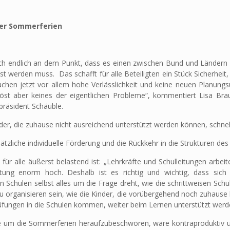
der Sommerferien
h endlich an dem Punkt, dass es einen zwischen Bund und Ländern a
erden muss. Das schafft für alle Beteiligten ein Stück Sicherheit, 
rauchen jetzt vor allem hohe Verlässlichkeit und keine neuen Planung
öst aber keines der eigentlichen Probleme“, kommentiert Lisa Bra
räsident Schäuble.
der, die zuhause nicht ausreichend unterstützt werden können, schnel
zliche individuelle Förderung und die Rückkehr in die Strukturen des 
ür alle äußerst belastend ist: „Lehrkräfte und Schulleitungen arbei
stung enorm hoch. Deshalb ist es richtig und wichtig, dass sich
n Schulen selbst alles um die Frage dreht, wie die schrittweisen Sch
ganisieren sein, wie die Kinder, die vorübergehend noch zuhause le
üfungen in die Schulen kommen, weiter beim Lernen unterstützt werd
te um die Sommerferien heraufzubeschwören, wäre kontraproduktiv u