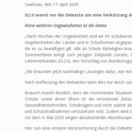
Saarlouis, den 17. April 2020
SLLV warnt vor der Debatte um eine Verkürzung 
Keine weiteren Ungewissheiten ist die Devise
„Nach Wochen der Ungewissheit sind wir im Schulbereic
Gegebenheiten der Länder und er Schulformen angepasst w
die es zu bewältigen gilt. Alle an Schule Beteiligten b
Sommerferien bringt zum jetzigen Zeitpunkt Unruhe, l
Lehrerverbandes (SLLV), den Vorschlag von Bundestagsp
„Wir brauchen jetzt nachhaltige Lösungen dafür, wie Kin
Nach Auffassung des Verbandes kann dies nur durch zusät
Brausch macht deutlich, dass die momentane Situation f
Schüler sowie deren Eltern ist die emotionale Bela
Gesundheitsbehörden, Schulträgern und nicht zuletzt de
und Schutzmaßnahmen umzusetzen sind. Zudem wird zu or
vor dem 4. Mai 2020 wegen abzuleistender Abschlusspr
Hier nun eine erneute Verunsicherung durch die Debat