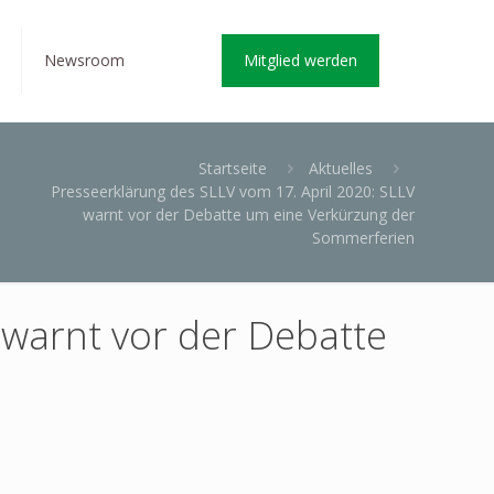
Newsroom
Mitglied werden
Startseite
Aktuelles
Presseerklärung des SLLV vom 17. April 2020: SLLV
warnt vor der Debatte um eine Verkürzung der
Sommerferien
 warnt vor der Debatte