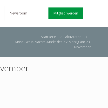
Newsroom
Mitglied werden
Startseite
Aktivitäten
Mosel-Wein-Nachts-Markt des KV Merzig am 23.
November
ovember