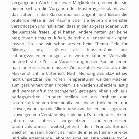
vergangenen Woche nur zwei Möglichkeiten, entweder sie
hielten sich an die Vorgaben des Musterhygieneplans, was
das Lüften in den Klassenräumen angeht, und ließen die
brütende Hitze in die Räume oder sie ließen die Fenster
verschlossen und riskierten, dass in der abgestandenen Luft
die Aerosole freies Spiel hatten. Andere hatten gar keine
Möglichkeit, richtig zu lüften, da sich die Fenster nur kippen
lassen. Da sind wir schon wieder beim Thema Geld für
Bildung. Längst hätten alle Klassenräume mit
Lüftungssystemen ausgestattet werden können. Wertvolle
unterrichtsfreie Zeit zur Vorbereitung in den Sommerferien
hat man verstreichen lassen! Viel diskutiert wurde auch die
Maskenpflicht im Unterricht. Nach Meinung des SLLV ist sie
nicht umsetzbar. Bei hohen Temperaturen werden Masken
zum gesundheitlichen Problem, sie werden außerdem lästig
und werden oft nicht sachgemäß getragen. Aber auch aus
pädagogischen Gründen stellen sie ein Problem dar.
Unterricht lebt von Kommunikation, diese funktioniert nur
schwer, wenn man die Mimik außen vor lassen muss, ganz zu
schweigen von Verständnisproblemen. Da die in den letzten
Jahren so intensiv eingesetzten schülerzentrierten
Unterrichtsformen weitestgehend dem Frontalunterricht
weichen müssen, kommt es mehr denn je auf eine korrekte
und alle erreichende Lehrersprache an. Eine weitere große