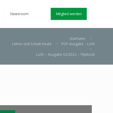
Newsroom
Mitglied werden
Startseite
Lehrer und Schule heute
PDF-Ausgabe - LuSh
LuSh – Ausgabe 02/2022 – FlipBook