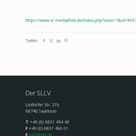
https://www.sr-mediathek.de/index.php?seite=7&id
Teilen
Der SLLV
Lisdorfer Str. 21b
66740 Saarlouis
T
+49 (0) 6831 494 40
F
+49 (0) 6831 466 01
E
info@sllv.de