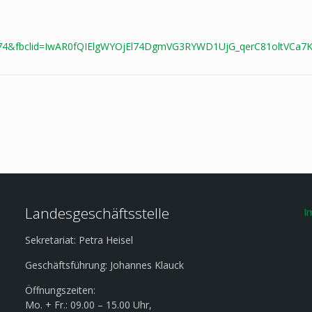
=90974&fbclid=IwAR0fQIElgWYOjEl74DgmVG3RYWD1UjG_qerC81oltVCa
Landesgeschäftsstelle
I
Sekretariat: Petra Heisel
Geschäftsführung: Johannes Klauck
Öffnungszeiten:
Mo. + Fr.: 09.00 – 15.00 Uhr,