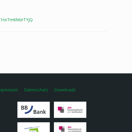
7K1nsTm6MzrTYjQ
mpressum
Datenschutz
Downloads