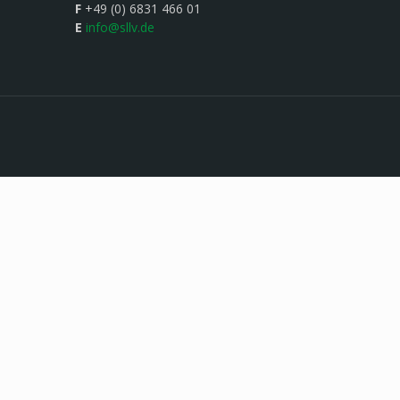
F
+49 (0) 6831 466 01
E
info@sllv.de