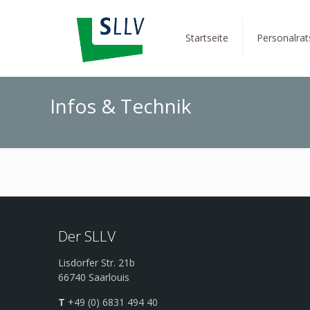
Startseite
Personalra
Infos & Technik
Der SLLV
Lisdorfer Str. 21b
66740 Saarlouis
T
+49 (0) 6831 494 40