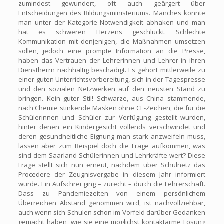
zumindest gewundert, oft auch geärgert über
Entscheidungen des Bildungsministeriums. Manches konnte
man unter der Kategorie Notwendigkeit abhaken und man
hat es schweren Herzens geschluckt. Schlechte
Kommunikation mit denjenigen, die Maßnahmen umsetzen
sollen, jedoch eine prompte Information an die Presse,
haben das Vertrauen der Lehrerinnen und Lehrer in ihren
Dienstherrn nachhaltig beschädigt. Es gehört mittlerweile zu
einer guten Unterrichtsvorbereitung, sich in der Tagespresse
und den sozialen Netzwerken auf den neusten Stand zu
bringen. Kein guter Stil! Schwarze, aus China stammende,
nach Chemie stinkende Masken ohne CE-Zeichen, die für die
Schülerinnen und Schüler zur Verfügung gestellt wurden,
hinter denen ein Kindergesicht vollends verschwindet und
deren gesundheitliche Eignung man stark anzweifeln muss,
lassen aber zum Beispiel doch die Frage aufkommen, was
sind dem Saarland Schülerinnen und Lehrkräfte wert? Diese
Frage stellt sich nun erneut, nachdem über Schulnetz das
Procedere der Zeugnisvergabe in diesem Jahr informiert
wurde. Ein Aufschrei ging – zurecht – durch die Lehrerschaft.
Dass zu Pandemiezeiten von einem persönlichem
Überreichen Abstand genommen wird, ist nachvollziehbar,
auch wenn sich Schulen schon im Vorfeld darüber Gedanken
gemacht haben, wie sie eine möglichst kontaktarme Lösung