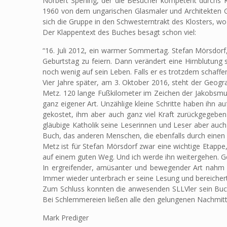
Norbert Sperling, der die Besucher kompetent durchs K
1960 von dem ungarischen Glasmaler und Architekten G
sich die Gruppe in den Schwesterntrakt des Klosters, wo
Der Klappentext des Buches besagt schon viel:
“16. Juli 2012, ein warmer Sommertag. Stefan Mörsdorf,
Geburtstag zu feiern. Dann verändert eine Hirnblutung s
noch wenig auf sein Leben. Falls er es trotzdem schaffen
Vier Jahre später, am 3. Oktober 2016, steht der Geogr
Metz. 120 lange Fußkilometer im Zeichen der Jakobsmu
ganz eigener Art. Unzählige kleine Schritte haben ihn a
gekostet, ihm aber auch ganz viel Kraft zurückgegeben 
gläubige Katholik seine Leserinnen und Leser aber auch 
Buch, das anderen Menschen, die ebenfalls durch einen
Metz ist für Stefan Mörsdorf zwar eine wichtige Etappe
auf einem guten Weg. Und ich werde ihn weitergehen. Gemä
In ergreifender, amüsanter und bewegender Art nahm S
Immer wieder unterbrach er seine Lesung und bereichert
Zum Schluss konnten die anwesenden SLLVler sein Buc
Bei Schlemmereien ließen alle den gelungenen Nachmitta
Mark Prediger