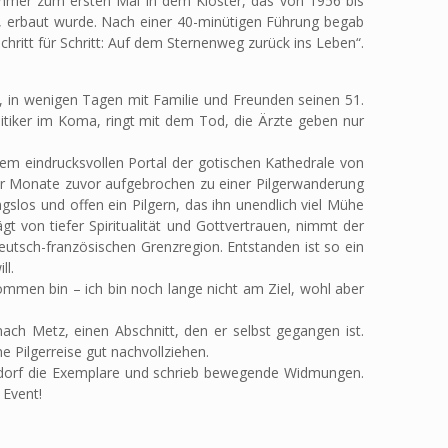
nehmer zum ersten Mal in dem Kloster, das von 1956 bis
 erbaut wurde. Nach einer 40-minütigen Führung begab
hritt für Schritt: Auf dem Sternenweg zurück ins Leben“.
f, in wenigen Tagen mit Familie und Freunden seinen 51.
olitiker im Koma, ringt mit dem Tod, die Ärzte geben nur
dem eindrucksvollen Portal der gotischen Kathedrale von
er Monate zuvor aufgebrochen zu einer Pilgerwanderung
gslos und offen ein Pilgern, das ihn unendlich viel Mühe
t von tiefer Spiritualität und Gottvertrauen, nimmt der
deutsch-französischen Grenzregion. Entstanden ist so ein
ll.
ommen bin – ich bin noch lange nicht am Ziel, wohl aber
ch Metz, einen Abschnitt, den er selbst gegangen ist.
 Pilgerreise gut nachvollziehen.
sdorf die Exemplare und schrieb bewegende Widmungen.
 Event!