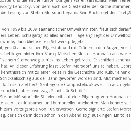
loster und die Kirche führte. Übrigens waren tatsächlich viele Teil
yorgy Lehoczky, von dem auch die Glasfenster der Kirche stammen,
 die Lesung von Stefan Mörsdorf begann. Sein Buch trägt den Titel „Sc
 von 1999 bis 2009 saarländischer Umweltminister, freut sich darau
ein Leben. Schlagartig ist alles anders: Tagelang liegt der Umweltp
 würde, dann bliebe er ein Schwerstpflegefall.
af, gestützt auf seinen Pilgerstab und mit Tränen in den Augen, vor 
schel liegen hinter ihm. Vom pfälzischen Kloster Hornbach aus war 
uf seinem Sternenweg zurück ins Leben gebracht. Er schildert schonun
hat. An dieser Erfahrung lässt Stefan Mörsdorf uns teilhaben. Gepräg
kenntnisreich mit zu einer Reise in die Geschichte und Kultur einer 
 Schicksalsschlag aus der Bahn geworfen worden sind, Mut machen wi
, doch sein Ziel heißt Santiago de Compostela. »Soweit ich auch gek
chlich, aber unverzagt. Schritt für Schritt!”
tefan Mörsdorf die SLLVler mit auf eine Pilgerung von Hornbach na
e sie mit einfühlsamen und humorvollen Anekdoten. Man konnte seine
h zum Vorzugspreis von 10€ erwerben. Gerne signierte Stefan Mör
g, der sich dann doch schon in den Abend zog, ausklingen. Ein tolles