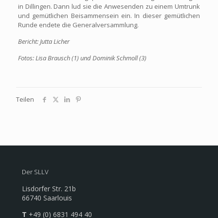
in Dillingen. Dann lud sie die Anwesenden zu einem Umtrunk
und gemütlichen Beisammensein ein. In dieser gemütlichen
Runde endete die Generalversammlung.
Bericht: Jutta Licher
Fotos: Lisa Brausch (1) und Dominik Schmoll (3)
Teilen
Der SLLV
Lisdorfer Str. 21b
66740 Saarlouis
T
+49 (0) 6831 494 40