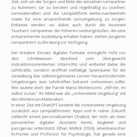
Zeit, sich um die Sorgen und Nöte der einzelnen Lernpartner
zu kümmern, sie zu beraten und regelmäßig zu coachen,
Lernmaterialien und die Lernplattform weiterzuentwickeln
sowie für eine ansprechende Lernumgebung zu sorgen.
Entlastet werden sie dabei auch durch die Assistant
Teachers: Lernpartner der höheren Leistungsstufen, die eine
entsprechende Ausbildung erhalten haben, stehen jüngeren
Lernpartnern zu Beratung zur Verfügung.
Der kreative Einsatz digitaler Formate ermöglicht nicht nur
den schrittweisen Abschied vom Übergewicht
instruktionsorientierten Unterrichts und entlastet dabei die
Lehrkräfte, sondern eröffnet vielfältige Spielräume für die
Gestaltung das selbstorganisierte Lernen herausfordernder
Umgebungen, was Lehrkräften bekannt vorkommen sollte:
Wie lautete doch die Parole Maria Montessoris: „Hilf mir, es
selbst zu tun.“ Ihr Mittel war die „vorbereitete Umgebung“ mit
den Montessori-Materialien.
In einer Zeit mit ChatGPT besteht die vorbereitete Umgebung
zusätzlich aus Lernplattformen, Apps und in naher Zukunft
vielleicht einem personalisierten Chatbot, der mich als mein
persönlicher digitaler Assistent kennt, begleitet und
passgenau unterstützt. Ethan Mollick (2024), amerikanischer
KI-Pionier und Professor für Psychologie, hat gerade eine