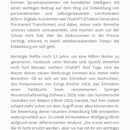
können Sprachassistenten mit künstlicher Intelligenz (KI)
einen wichtigen Beitrag auf dem Weg zur Entwicklung von
personalisierten und selbstgesteuerten Lernformaten
liefern. Digitale Assistenten wie ChatGPT (Chatbot Generative
Pre-trained Transformer) sind dabei, immer mehr Bereiche
unseres Lebens umzuwandeln, und machen auch vor der
Schule nicht halt. Wer die Diskussionen in der Presse
verfolgt, erkennt, in welch atemberaubendem Tempo die
Entwicklung vor sich geht.
Benötigte Netflix noch 3,5 Jahre, um eine Million Nutzer zu
generieren, Facebook zehn Monate und Spotify immerhin
noch fünf Monate, reichten ChatGPT fünf Tage. Und die
Nutzer dieses neuen Werkzeugs kommen aus immer mehr
Bereichen. Ob es sich um das Schreiben von Nachrichten,
das Komponieren von Songs (Fischer 2023), das Schreiben
eines Fachbuchs beim renommierten Springer
Wissenschaftsverlag (Schwarz 2023) oder das künstlerische
Gestalten von Bildern (Ullrich 2023) handelt, fast kein Gebiet
scheint mehr sicher vor dem Zugriff einer alles könnenden KI.
Die Bewertung dieser rasanten Entwicklung fällt einstweilen
widersprüchlich aus. So urteilt Art-Redakteur Wolfgang Ullrich
aufgrund einer differenzierten Analyse: „Die Kunst wird von
der KI nicht ersetzt werden, aber sie hat mit ihr ein wichtiges