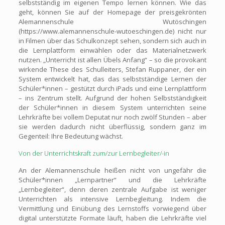
selbstständig im eigenen Tempo lernen können. Wie das
geht, können Sie auf der Homepage der preisgekrönten
Alemannenschule Wutöschingen
(https://www.alemannenschule-wutoeschingen.de) nicht nur
in Filmen über das Schulkonzept sehen, sondern sich auch in
die Lernplattform einwählen oder das Materialnetzwerk
nutzen. „Unterricht ist allen Übels Anfang“ – so die provokant
wirkende These des Schulleiters, Stefan Ruppaner, der ein
System entwickelt hat, das das selbstständige Lernen der
Schüler*innen – gestützt durch iPads und eine Lernplattform
– ins Zentrum stellt. Aufgrund der hohen Selbstständigkeit
der Schüler*innen in diesem System unterrichten seine
Lehrkräfte bei vollem Deputat nur noch zwölf Stunden – aber
sie werden dadurch nicht überflüssig, sondern ganz im
Gegenteil: Ihre Bedeutung wächst.
Von der Unterrichtskraft zum/zur Lernbegleiter/-in
An der Alemannenschule heißen nicht von ungefähr die
Schüler*innen „Lernpartner“ und die Lehrkräfte
„Lernbegleiter“, denn deren zentrale Aufgabe ist weniger
Unterrichten als intensive Lernbegleitung. Indem die
Vermittlung und Einübung des Lernstoffs vorwiegend über
digital unterstützte Formate läuft, haben die Lehrkräfte viel