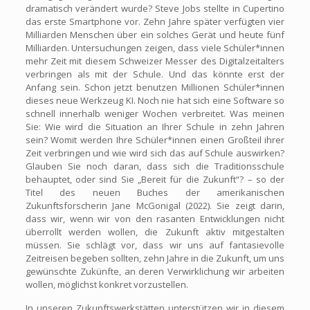
dramatisch verändert wurde? Steve Jobs stellte in Cupertino
das erste Smartphone vor. Zehn Jahre später verfügten vier
Milliarden Menschen über ein solches Gerät und heute fünf
Milliarden. Untersuchungen zeigen, dass viele Schüler*innen
mehr Zeit mit diesem Schweizer Messer des Digitalzeitalters
verbringen als mit der Schule. Und das könnte erst der
Anfang sein. Schon jetzt benutzen Millionen Schüler*innen
dieses neue Werkzeug KI. Noch nie hat sich eine Software so
schnell innerhalb weniger Wochen verbreitet. Was meinen
Sie: Wie wird die Situation an Ihrer Schule in zehn Jahren
sein? Womit werden Ihre Schüler*innen einen Großteil ihrer
Zeit verbringen und wie wird sich das auf Schule auswirken?
Glauben Sie noch daran, dass sich die Traditionsschule
behauptet, oder sind Sie „Bereit für die Zukunft“? – so der
Titel des neuen Buches der amerikanischen
Zukunftsforscherin Jane McGonigal (2022). Sie zeigt darin,
dass wir, wenn wir von den rasanten Entwicklungen nicht
überrollt werden wollen, die Zukunft aktiv mitgestalten
müssen. Sie schlägt vor, dass wir uns auf fantasievolle
Zeitreisen begeben sollten, zehn Jahre in die Zukunft, um uns
gewünschte Zukünfte, an deren Verwirklichung wir arbeiten
wollen, möglichst konkret vorzustellen.
In unseren Zukunftswerkstätten unterstützen wir in diesem