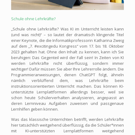
Schule ohne Lehrkräfte?
„Schule ohne Lehrkräfte? Was KI im Unterricht leisten kann
(und was nicht)“ – so lautet der dramatisch klingende Titel
einer Keynote, die die Informatikprofessorin Katharina Zweig
auf dem „7. #excitingedu Kongress“ vom 17. bis 18. Oktober
2023 gehalten hat. Ohne den Inhalt zu kennen, kann ich Sie
beruhigen: Das Gegenteil wird der Fall sein! In Zeiten von KI
werden Lehrkräfte nicht überflüssig, sondern immer
wichtiger! Dafür müssen Sie aber Ihre Lehrerrolle ändern. Die
Programmieranweisungen, denen ChatGPT folgt, ähneln
nämlich verblüffend dem, was Lehrkräfte beim
instruktionsorientierten Unterricht machen. Das können KI-
unterstützte Lernplattformen allerdings besser, weil sie
schon heute Schülerverhalten analysieren, angepasst an
deren Lernniveau Aufgaben zuweisen und passgenaue
Lernhilfen geben können.
Was das klassische Unterrichten betrifft, werden Lehrkräfte
hier tatsächlich weitgehend überflüssig, da die Schüler*innen
mit KI-unterstützten Lernplattformen weitgehend