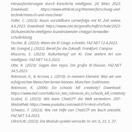
Herausforderungen durch Künstliche Intelligenz. 20. März 2023.
Download: https://www.ethikrat.org/themen/forschung-und-
technik/mensch-und-maschine/
Füller, C. (2023): Kaum vorstellbare Lernerfolge mit KI. Zeit online.
4.6.2023. Download: https://www.zeit.de/gesellschaft/schule/2023-
06/kuenstliche-intelligenz-bundeslaender-chatgpt-lernwolke-
schulbildung
Fischer, B. (2023): Wenn die KI Songs schreibt. FAZ.NET 12.4.2023.
Mc Gonigal, J. (2022): Bereit für die Zukunft. Frankfurt: Campus
Mozorov, E. (2023): Kulturkampf um KI. Eine andere Art von
Intelligenz. FAZ.NET 14.5.2023.
Otte, R. (2023): Gegen den Hype. Die große KI-Illusion. FAZ.NET
24.5.2023.
Robinson, K., & Arcona, L. (2010): In meinem Element. Was wir von
erfolgreichen Menschen lernen können. München: Goldmann.
Robinson, K. (2006): Do schools kill creativity? Download:
https://www.ted.com/talks/sir_ken_robinson_do_schools_kill_creativity
Scobel, G. (2023): Wie kann ChatGPT die Welt verändern. ZDF-
Mediathek: https://www.youtube.com/watch?v=Amt-uYeTuXo
Schwarz, F. (2023): Wie mit Hilfe von ChatGTP ein Buch entsteht.
FAZ.NET 3.4.2023.
Ullrich,W. (2023): Die Module spielen verrückt: In: art. 6, 23, S. 37.